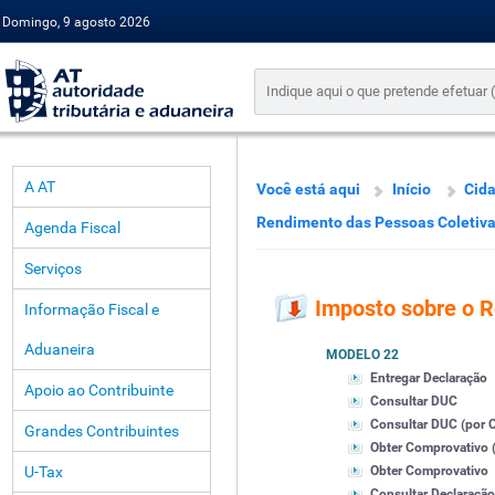
Domingo, 9 agosto 2026
A AT
Você está aqui
Início
Cid
Rendimento das Pessoas Coletiv
Agenda Fiscal
Serviços
Imposto sobre o 
Informação Fiscal e
Aduaneira
MODELO 22
Entregar Declaração
Apoio ao Contribuinte
Consultar DUC
Consultar DUC (por Co
Grandes Contribuintes
Obter Comprovativo (
U-Tax
Obter Comprovativo
Consultar Declaração 