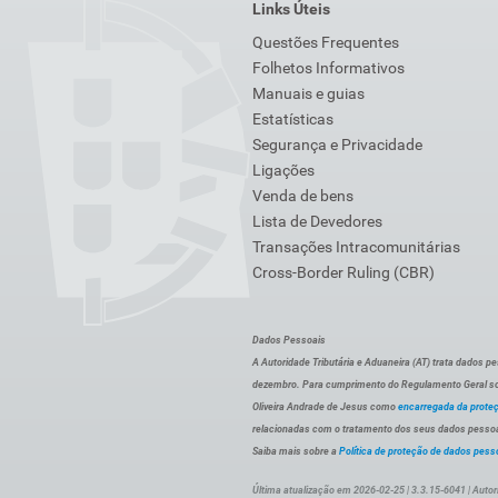
Links Úteis
Questões Frequentes
Folhetos Informativos
Manuais e guias
Estatísticas
Segurança e Privacidade
Ligações
Venda de bens
Lista de Devedores
Transações Intracomunitárias
Cross-Border Ruling (CBR)
Dados Pessoais
A Autoridade Tributária e Aduaneira (AT) trata dados p
dezembro. Para cumprimento do Regulamento Geral sob
Oliveira Andrade de Jesus como
encarregada da prote
relacionadas com o tratamento dos seus dados pessoai
Saiba mais sobre a
Política de proteção de dados pess
Última atualização em 2026-02-25 | 3.3.15-6041 | Autor