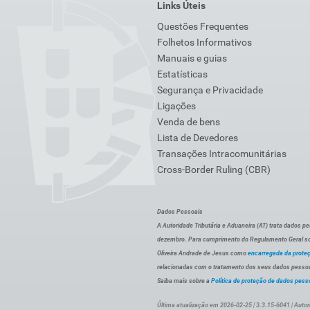
Links Úteis
Questões Frequentes
Folhetos Informativos
Manuais e guias
Estatísticas
Segurança e Privacidade
Ligações
Venda de bens
Lista de Devedores
Transações Intracomunitárias
Cross-Border Ruling (CBR)
Dados Pessoais
A Autoridade Tributária e Aduaneira (AT) trata dados p
dezembro. Para cumprimento do Regulamento Geral sob
Oliveira Andrade de Jesus como
encarregada da prote
relacionadas com o tratamento dos seus dados pessoai
Saiba mais sobre a
Política de proteção de dados pess
Última atualização em 2026-02-25 | 3.3.15-6041 | Autor