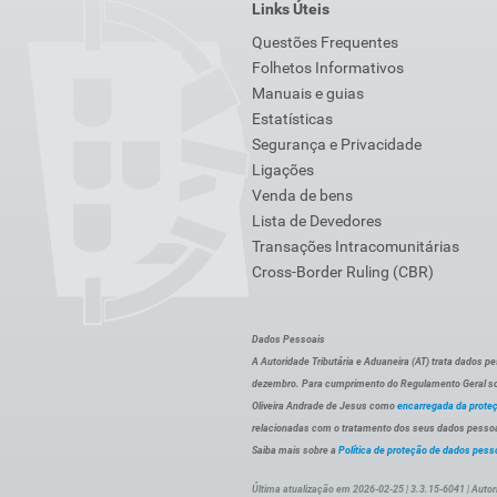
Links Úteis
Questões Frequentes
Folhetos Informativos
Manuais e guias
Estatísticas
Segurança e Privacidade
Ligações
Venda de bens
Lista de Devedores
Transações Intracomunitárias
Cross-Border Ruling (CBR)
Dados Pessoais
A Autoridade Tributária e Aduaneira (AT) trata dados p
dezembro. Para cumprimento do Regulamento Geral sob
Oliveira Andrade de Jesus como
encarregada da prote
relacionadas com o tratamento dos seus dados pessoai
Saiba mais sobre a
Política de proteção de dados pess
Última atualização em 2026-02-25 | 3.3.15-6041 | Autor