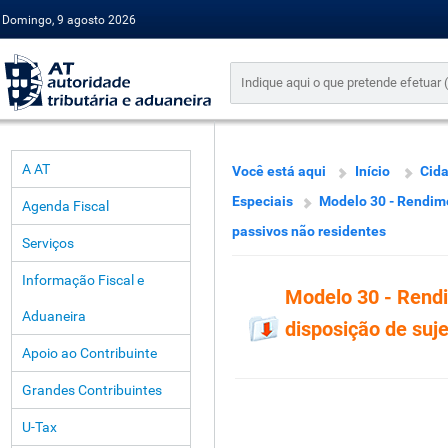
Domingo, 9 agosto 2026
A AT
Você está aqui
Início
Cid
Especiais
Modelo 30 - Rendime
Agenda Fiscal
passivos não residentes
Serviços
Informação Fiscal e
Modelo 30 - Rend
Aduaneira
disposição de suj
Apoio ao Contribuinte
Grandes Contribuintes
U-Tax