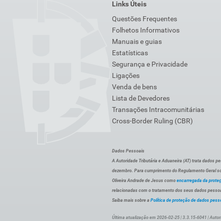
Links Úteis
Questões Frequentes
Folhetos Informativos
Manuais e guias
Estatísticas
Segurança e Privacidade
Ligações
Venda de bens
Lista de Devedores
Transações Intracomunitárias
Cross-Border Ruling (CBR)
Dados Pessoais
A Autoridade Tributária e Aduaneira (AT) trata dados p
dezembro. Para cumprimento do Regulamento Geral sob
Oliveira Andrade de Jesus como
encarregada da prote
relacionadas com o tratamento dos seus dados pessoai
Saiba mais sobre a
Política de proteção de dados pess
Última atualização em 2026-02-25 | 3.3.15-6041 | Autor