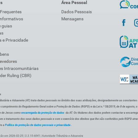
is
Área Pessoal
 Frequentes
Dados Pessoais
Informativos
Mensagens
 guias
as
 e Privacidade
 bens
Devedores
s Intracomunitárias
der Ruling (CBR)
s
ibutária e Aduaneira (AT) trata dados pessoais no âmbito das suas atribuições, designadamente as constantes do 
 cumprimento do Regulamento Geral sobre a Proteção de Dados (RGPD) e da Lei n.º 58/2019, de 8 de agosto, 
de de Jesus como
encarregada da proteção de dados
da AT. Os titulares dos dados podem contactar a encarreg
om o tratamento dos seus dados pessoais e com o exercício dos direitos que lhe são conferidos pelo RGPD atra
re a
Política de proteção de dados pessoais e privacidade
.
ção em 2026-02-25 | 3.3.15-6041 | Autoridade Tributária e Aduaneira