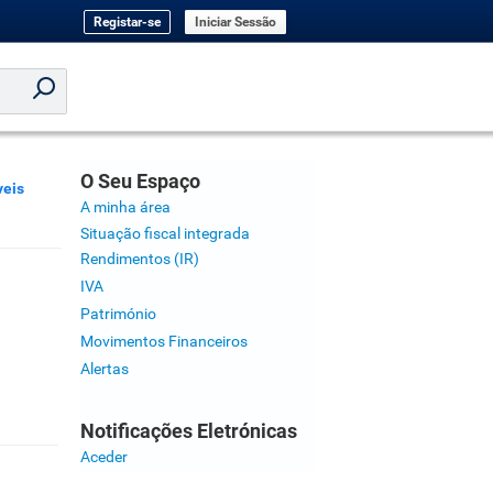
Registar-se
Iniciar Sessão
O Seu Espaço
veis
A minha área
Situação fiscal integrada
Rendimentos (IR)
IVA
Património
Movimentos Financeiros
Alertas
Notificações Eletrónicas
Aceder