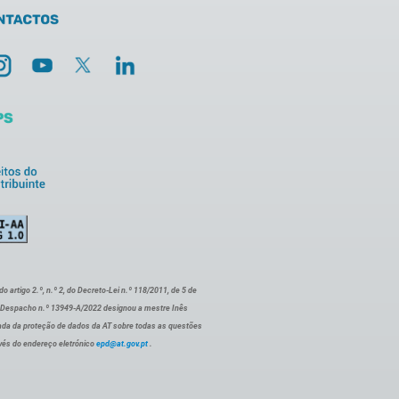
artigo 2.º, n.º 2, do Decreto-Lei n.º 118/2011, de 5 de
o Despacho n.º 13949-A/2022 designou a mestre Inês
ada da proteção de dados da AT sobre todas as questões
vés do endereço eletrónico
epd@at.gov.pt
.