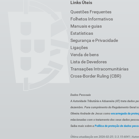
Links Úteis
Questões Frequentes
Folhetos Informativos
Manuais e guias
Estatísticas
Segurança e Privacidade
Ligações
Venda de bens
Lista de Devedores
Transações Intracomunitárias
Cross-Border Ruling (CBR)
Dados Pessoais
A Autoridade Tributária e Aduaneira (AT) trata dados p
dezembro. Para cumprimento do Regulamento Geral sob
Oliveira Andrade de Jesus como
encarregada da prote
relacionadas com o tratamento dos seus dados pessoai
Saiba mais sobre a
Política de proteção de dados pess
Última atualização em 2026-02-25 | 3.3.15-6041 | Autor