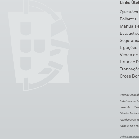
Links Úte
Questões
Folhetos 
Manuais e
Estatístic
Segurança
Ligações
Venda de
Lista de 
Transaçõe
Cross-Bor
Dados Pessoai
A Autoridade Tr
dezembro. Para
Oliveira Andra
relacionadas c
Saiba mais sob
Última atualiza