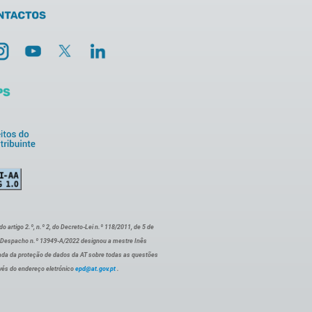
artigo 2.º, n.º 2, do Decreto-Lei n.º 118/2011, de 5 de
o Despacho n.º 13949-A/2022 designou a mestre Inês
ada da proteção de dados da AT sobre todas as questões
vés do endereço eletrónico
epd@at.gov.pt
.