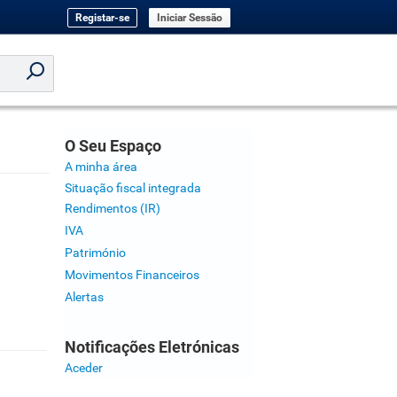
Registar-se
Iniciar Sessão
O Seu Espaço
A minha área
Situação fiscal integrada
Rendimentos (IR)
IVA
Património
Movimentos Financeiros
Alertas
Notificações Eletrónicas
Aceder