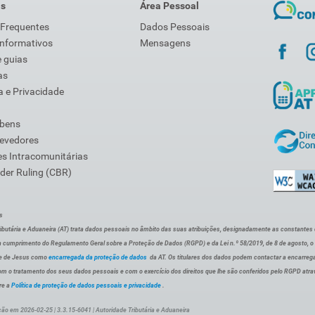
is
Área Pessoal
 Frequentes
Dados Pessoais
Informativos
Mensagens
 guias
as
 e Privacidade
 bens
Devedores
s Intracomunitárias
der Ruling (CBR)
s
ibutária e Aduaneira (AT) trata dados pessoais no âmbito das suas atribuições, designadamente as constantes do 
 cumprimento do Regulamento Geral sobre a Proteção de Dados (RGPD) e da Lei n.º 58/2019, de 8 de agosto, 
de de Jesus como
encarregada da proteção de dados
da AT. Os titulares dos dados podem contactar a encarreg
om o tratamento dos seus dados pessoais e com o exercício dos direitos que lhe são conferidos pelo RGPD atra
re a
Política de proteção de dados pessoais e privacidade
.
ção em 2026-02-25 | 3.3.15-6041 | Autoridade Tributária e Aduaneira