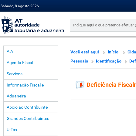
Sábado, 8 agosto 2026
A AT
Você está aqui
Início
Cid
Pessoais
Identificação
Def
Agenda Fiscal
Serviços
Deficiência Fisca
Informação Fiscal e
Aduaneira
Apoio ao Contribuinte
Grandes Contribuintes
U-Tax