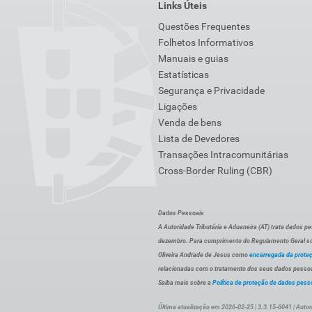
Links Úteis
Questões Frequentes
Folhetos Informativos
Manuais e guias
Estatísticas
Segurança e Privacidade
Ligações
Venda de bens
Lista de Devedores
Transações Intracomunitárias
Cross-Border Ruling (CBR)
Dados Pessoais
A Autoridade Tributária e Aduaneira (AT) trata dados p
dezembro. Para cumprimento do Regulamento Geral sob
Oliveira Andrade de Jesus como
encarregada da prote
relacionadas com o tratamento dos seus dados pessoai
Saiba mais sobre a
Política de proteção de dados pess
Última atualização em 2026-02-25 | 3.3.15-6041 | Autor