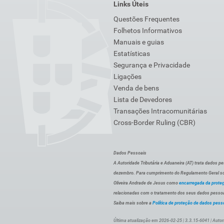
Links Úteis
Questões Frequentes
Folhetos Informativos
Manuais e guias
Estatísticas
Segurança e Privacidade
Ligações
Venda de bens
Lista de Devedores
Transações Intracomunitárias
Cross-Border Ruling (CBR)
Dados Pessoais
A Autoridade Tributária e Aduaneira (AT) trata dados p
dezembro. Para cumprimento do Regulamento Geral sob
Oliveira Andrade de Jesus como
encarregada da prote
relacionadas com o tratamento dos seus dados pessoai
Saiba mais sobre a
Política de proteção de dados pess
Última atualização em 2026-02-25 | 3.3.15-6041 | Autor