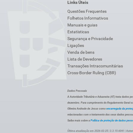
Links Úteis
Questões Frequentes
Folhetos Informativos
Manuais e guias
Estatísticas
Segurança e Privacidade
Ligações
Venda de bens
Lista de Devedores
Transações Intracomunitárias
Cross-Border Ruling (CBR)
Dados Pessoais
A Autoridade Tributária e Aduaneira (AT) trata dados p
dezembro. Para cumprimento do Regulamento Geral sob
Oliveira Andrade de Jesus como
encarregada da prote
relacionadas com o tratamento dos seus dados pessoai
Saiba mais sobre a
Política de proteção de dados pess
Última atualização em 2026-02-25 | 3.3.15-6041 | Autor