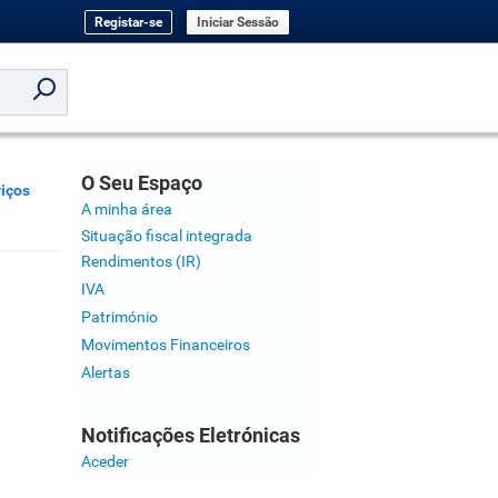
Registar-se
Iniciar Sessão
O Seu Espaço
iços
A minha área
Situação fiscal integrada
Rendimentos (IR)
IVA
Património
Movimentos Financeiros
Alertas
Notificações Eletrónicas
Aceder