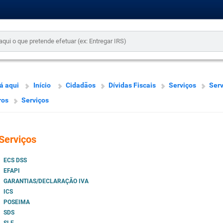
á aqui
Início
Cidadãos
Dívidas Fiscais
Serviços
Serv
ros
Serviços
Serviços
ECS DSS
EFAPI
GARANTIAS/DECLARAÇÃO IVA
ICS
POSEIMA
SDS