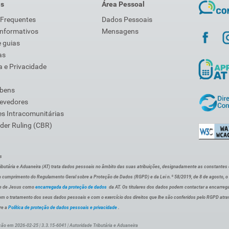
is
Área Pessoal
 Frequentes
Dados Pessoais
Informativos
Mensagens
 guias
as
 e Privacidade
 bens
Devedores
s Intracomunitárias
der Ruling (CBR)
s
ibutária e Aduaneira (AT) trata dados pessoais no âmbito das suas atribuições, designadamente as constantes do 
 cumprimento do Regulamento Geral sobre a Proteção de Dados (RGPD) e da Lei n.º 58/2019, de 8 de agosto, 
de de Jesus como
encarregada da proteção de dados
da AT. Os titulares dos dados podem contactar a encarreg
om o tratamento dos seus dados pessoais e com o exercício dos direitos que lhe são conferidos pelo RGPD atra
re a
Política de proteção de dados pessoais e privacidade
.
ção em 2026-02-25 | 3.3.15-6041 | Autoridade Tributária e Aduaneira