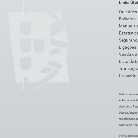
Links Úte
Questões
Folhetos 
Manuais e
Estatístic
Segurança
Ligações
Venda de
Lista de 
Transaçõe
Cross-Bor
Dados Pessoai
A Autoridade Tr
dezembro. Para
Oliveira Andra
relacionadas c
Saiba mais sob
Última atualiza