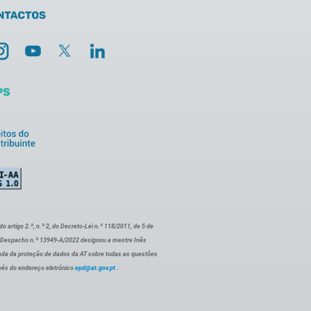
artigo 2.º, n.º 2, do Decreto-Lei n.º 118/2011, de 5 de
o Despacho n.º 13949-A/2022 designou a mestre Inês
ada da proteção de dados da AT sobre todas as questões
vés do endereço eletrónico
epd@at.gov.pt
.