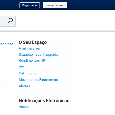
Registar-se
Iniciar Sessão
O Seu Espaço
tencioso
A minha área
Situação fiscal integrada
Rendimentos (IR)
IVA
Património
Movimentos Financeiros
Alertas
Notificações Eletrónicas
Aceder