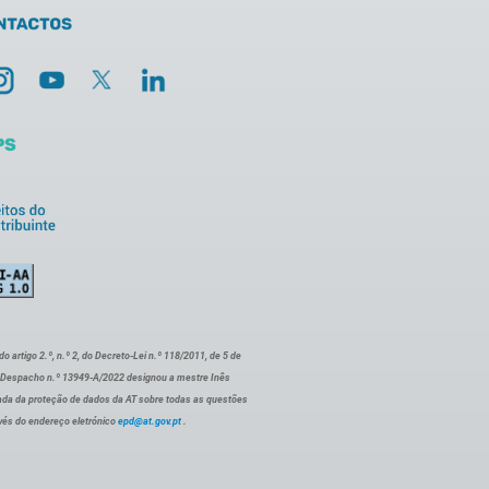
artigo 2.º, n.º 2, do Decreto-Lei n.º 118/2011, de 5 de
o Despacho n.º 13949-A/2022 designou a mestre Inês
ada da proteção de dados da AT sobre todas as questões
vés do endereço eletrónico
epd@at.gov.pt
.