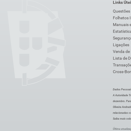
Links Úte
Questões
Folhetos 
Manuais e
Estatístic
Segurança
Ligações
Venda de
Lista de 
Transaçõe
Cross-Bor
Dados Pessoai
A Autoridade Tr
dezembro. Para
Oliveira Andra
relacionadas c
Saiba mais sob
Última atualiza