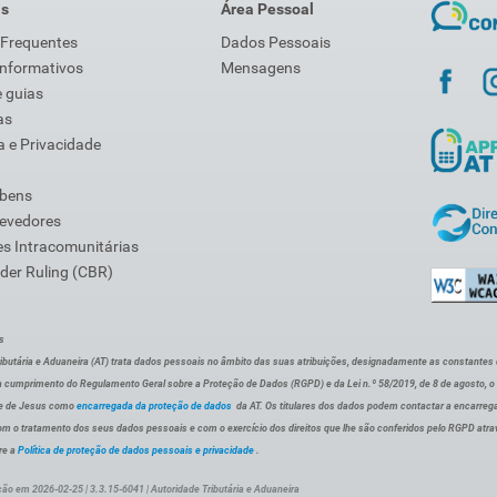
is
Área Pessoal
 Frequentes
Dados Pessoais
Informativos
Mensagens
 guias
as
 e Privacidade
 bens
Devedores
s Intracomunitárias
der Ruling (CBR)
s
ibutária e Aduaneira (AT) trata dados pessoais no âmbito das suas atribuições, designadamente as constantes do 
 cumprimento do Regulamento Geral sobre a Proteção de Dados (RGPD) e da Lei n.º 58/2019, de 8 de agosto, 
de de Jesus como
encarregada da proteção de dados
da AT. Os titulares dos dados podem contactar a encarreg
om o tratamento dos seus dados pessoais e com o exercício dos direitos que lhe são conferidos pelo RGPD atra
re a
Política de proteção de dados pessoais e privacidade
.
ção em 2026-02-25 | 3.3.15-6041 | Autoridade Tributária e Aduaneira