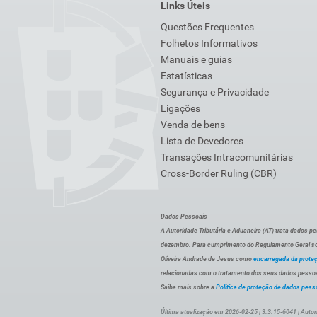
Links Úteis
Questões Frequentes
Folhetos Informativos
Manuais e guias
Estatísticas
Segurança e Privacidade
Ligações
Venda de bens
Lista de Devedores
Transações Intracomunitárias
Cross-Border Ruling (CBR)
Dados Pessoais
A Autoridade Tributária e Aduaneira (AT) trata dados p
dezembro. Para cumprimento do Regulamento Geral sob
Oliveira Andrade de Jesus como
encarregada da prote
relacionadas com o tratamento dos seus dados pessoai
Saiba mais sobre a
Política de proteção de dados pess
Última atualização em 2026-02-25 | 3.3.15-6041 | Autor