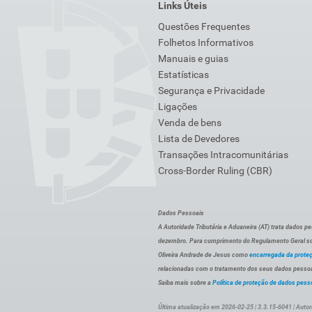
Links Úteis
Questões Frequentes
Folhetos Informativos
Manuais e guias
Estatísticas
Segurança e Privacidade
Ligações
Venda de bens
Lista de Devedores
Transações Intracomunitárias
Cross-Border Ruling (CBR)
Dados Pessoais
A Autoridade Tributária e Aduaneira (AT) trata dados p
dezembro. Para cumprimento do Regulamento Geral sob
Oliveira Andrade de Jesus como
encarregada da prote
relacionadas com o tratamento dos seus dados pessoai
Saiba mais sobre a
Política de proteção de dados pess
Última atualização em 2026-02-25 | 3.3.15-6041 | Autor