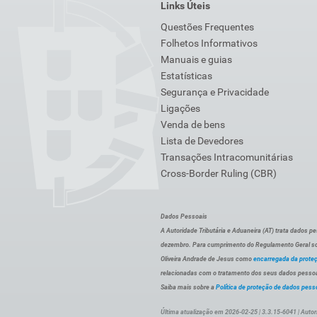
Links Úteis
Questões Frequentes
Folhetos Informativos
Manuais e guias
Estatísticas
Segurança e Privacidade
Ligações
Venda de bens
Lista de Devedores
Transações Intracomunitárias
Cross-Border Ruling (CBR)
Dados Pessoais
A Autoridade Tributária e Aduaneira (AT) trata dados p
dezembro. Para cumprimento do Regulamento Geral sob
Oliveira Andrade de Jesus como
encarregada da prote
relacionadas com o tratamento dos seus dados pessoai
Saiba mais sobre a
Política de proteção de dados pess
Última atualização em 2026-02-25 | 3.3.15-6041 | Autor