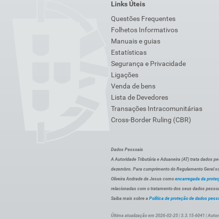
Links Úteis
Questões Frequentes
Folhetos Informativos
Manuais e guias
Estatísticas
Segurança e Privacidade
Ligações
Venda de bens
Lista de Devedores
Transações Intracomunitárias
Cross-Border Ruling (CBR)
Dados Pessoais
A Autoridade Tributária e Aduaneira (AT) trata dados p
dezembro. Para cumprimento do Regulamento Geral sob
Oliveira Andrade de Jesus como
encarregada da prote
relacionadas com o tratamento dos seus dados pessoai
Saiba mais sobre a
Política de proteção de dados pess
Última atualização em 2026-02-25 | 3.3.15-6041 | Autor