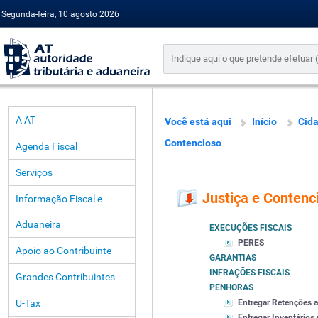
Segunda-feira, 10 agosto 2026
A AT
Você está aqui
Início
Cid
Contencioso
Agenda Fiscal
Serviços
Justiça e Contenc
Informação Fiscal e
Aduaneira
EXECUÇÕES FISCAIS
PERES
Apoio ao Contribuinte
GARANTIAS
INFRAÇÕES FISCAIS
Grandes Contribuintes
PENHORAS
U-Tax
Entregar Retenções 
Entregar Inventários