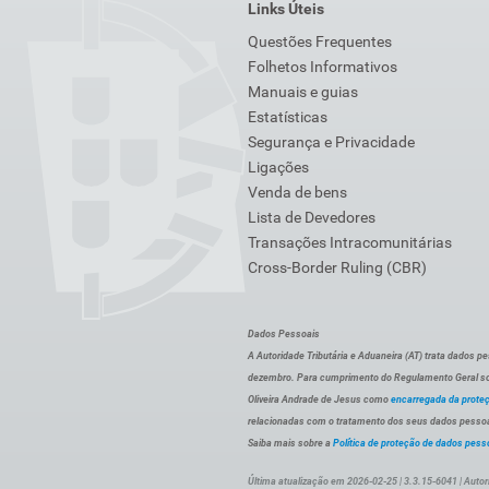
Links Úteis
Questões Frequentes
Folhetos Informativos
Manuais e guias
Estatísticas
Segurança e Privacidade
Ligações
Venda de bens
Lista de Devedores
Transações Intracomunitárias
Cross-Border Ruling (CBR)
Dados Pessoais
A Autoridade Tributária e Aduaneira (AT) trata dados p
dezembro. Para cumprimento do Regulamento Geral sob
Oliveira Andrade de Jesus como
encarregada da prote
relacionadas com o tratamento dos seus dados pessoai
Saiba mais sobre a
Política de proteção de dados pess
Última atualização em 2026-02-25 | 3.3.15-6041 | Autor