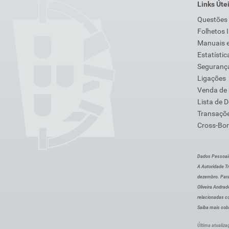
Links Úte
Questões
Folhetos 
Manuais e
Estatístic
Segurança
Ligações
Venda de
Lista de 
Transaçõe
Cross-Bor
Dados Pessoai
A Autoridade Tr
dezembro. Para
Oliveira Andra
relacionadas c
Saiba mais sob
Última atualiza