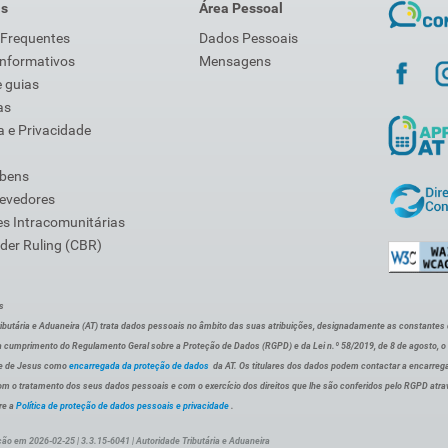
is
Área Pessoal
 Frequentes
Dados Pessoais
Informativos
Mensagens
 guias
as
 e Privacidade
 bens
Devedores
s Intracomunitárias
der Ruling (CBR)
s
ibutária e Aduaneira (AT) trata dados pessoais no âmbito das suas atribuições, designadamente as constantes do 
 cumprimento do Regulamento Geral sobre a Proteção de Dados (RGPD) e da Lei n.º 58/2019, de 8 de agosto, 
de de Jesus como
encarregada da proteção de dados
da AT. Os titulares dos dados podem contactar a encarreg
om o tratamento dos seus dados pessoais e com o exercício dos direitos que lhe são conferidos pelo RGPD atra
re a
Política de proteção de dados pessoais e privacidade
.
ção em 2026-02-25 | 3.3.15-6041 | Autoridade Tributária e Aduaneira