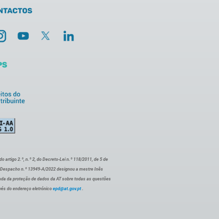
artigo 2.º, n.º 2, do Decreto-Lei n.º 118/2011, de 5 de
o Despacho n.º 13949-A/2022 designou a mestre Inês
ada da proteção de dados da AT sobre todas as questões
vés do endereço eletrónico
epd@at.gov.pt
.