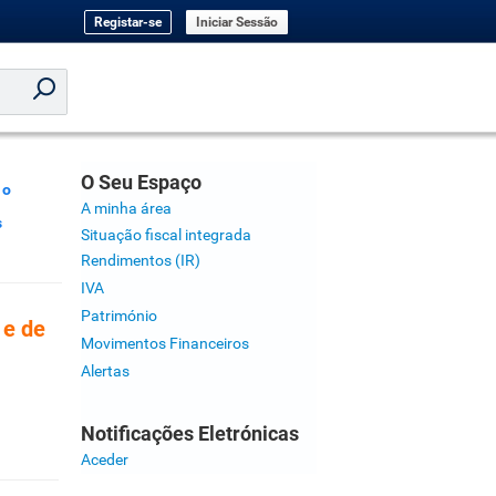
Registar-se
Iniciar Sessão
O Seu Espaço
 o
A minha área
s
Situação fiscal integrada
Rendimentos (IR)
IVA
Património
 e de
Movimentos Financeiros
Alertas
Notificações Eletrónicas
Aceder