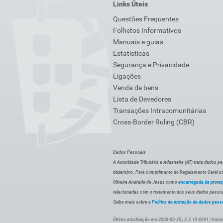
Links Úteis
Questões Frequentes
Folhetos Informativos
Manuais e guias
Estatísticas
Segurança e Privacidade
Ligações
Venda de bens
Lista de Devedores
Transações Intracomunitárias
Cross-Border Ruling (CBR)
Dados Pessoais
A Autoridade Tributária e Aduaneira (AT) trata dados p
dezembro. Para cumprimento do Regulamento Geral sob
Oliveira Andrade de Jesus como
encarregada da prote
relacionadas com o tratamento dos seus dados pessoai
Saiba mais sobre a
Política de proteção de dados pess
Última atualização em 2026-02-25 | 3.3.15-6041 | Autor