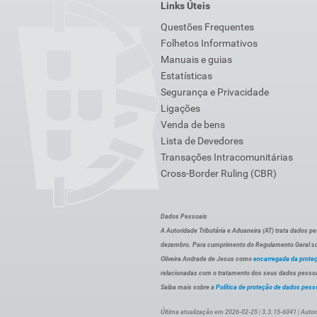
Links Úteis
Questões Frequentes
Folhetos Informativos
Manuais e guias
Estatísticas
Segurança e Privacidade
Ligações
Venda de bens
Lista de Devedores
Transações Intracomunitárias
Cross-Border Ruling (CBR)
Dados Pessoais
A Autoridade Tributária e Aduaneira (AT) trata dados p
dezembro. Para cumprimento do Regulamento Geral sob
Oliveira Andrade de Jesus como
encarregada da prote
relacionadas com o tratamento dos seus dados pessoai
Saiba mais sobre a
Política de proteção de dados pess
Última atualização em 2026-02-25 | 3.3.15-6041 | Autor