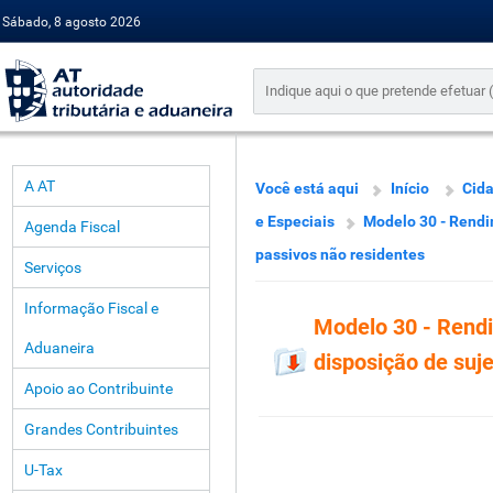
Sábado, 8 agosto 2026
A AT
Você está aqui
Início
Cid
e Especiais
Modelo 30 - Rendi
Agenda Fiscal
passivos não residentes
Serviços
Informação Fiscal e
Modelo 30 - Rend
Aduaneira
disposição de suj
Apoio ao Contribuinte
Grandes Contribuintes
U-Tax