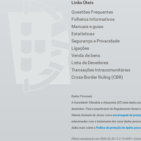
Links Úteis
Questões Frequentes
Folhetos Informativos
Manuais e guias
Estatísticas
Segurança e Privacidade
Ligações
Venda de bens
Lista de Devedores
Transações Intracomunitárias
Cross-Border Ruling (CBR)
Dados Pessoais
A Autoridade Tributária e Aduaneira (AT) trata dados p
dezembro. Para cumprimento do Regulamento Geral sob
Oliveira Andrade de Jesus como
encarregada da prote
relacionadas com o tratamento dos seus dados pessoai
Saiba mais sobre a
Política de proteção de dados pess
Última atualização em 2026-02-25 | 3.3.15-6041 | Autor