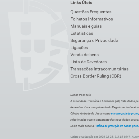
Links Úteis
Questões Frequentes
Folhetos Informativos
Manuais e guias
Estatísticas
Segurança e Privacidade
Ligações
Venda de bens
Lista de Devedores
Transações Intracomunitárias
Cross-Border Ruling (CBR)
Dados Pessoais
A Autoridade Tributária e Aduaneira (AT) trata dados p
dezembro. Para cumprimento do Regulamento Geral sob
Oliveira Andrade de Jesus como
encarregada da prote
relacionadas com o tratamento dos seus dados pessoai
Saiba mais sobre a
Política de proteção de dados pess
Última atualização em 2026-02-25 | 3.3.15-6041 | Autor