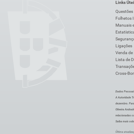
Links Úte
Questões
Folhetos 
Manuais e
Estatístic
Segurança
Ligações
Venda de
Lista de 
Transaçõe
Cross-Bor
Dados Pessoai
A Autoridade Tr
dezembro. Para
Oliveira Andra
relacionadas c
Saiba mais sob
Última atualiza