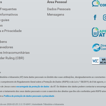
is
Área Pessoal
 Frequentes
Dados Pessoais
Informativos
Mensagens
 guias
as
 e Privacidade
 bens
Devedores
s Intracomunitárias
der Ruling (CBR)
s
ibutária e Aduaneira (AT) trata dados pessoais no âmbito das suas atribuições, designadamente as constantes do 
 cumprimento do Regulamento Geral sobre a Proteção de Dados (RGPD) e da Lei n.º 58/2019, de 8 de agosto, 
de de Jesus como
encarregada da proteção de dados
da AT. Os titulares dos dados podem contactar a encarreg
om o tratamento dos seus dados pessoais e com o exercício dos direitos que lhe são conferidos pelo RGPD atra
re a
Política de proteção de dados pessoais e privacidade
.
ção em 2026-02-25 | 3.3.15-6041 | Autoridade Tributária e Aduaneira