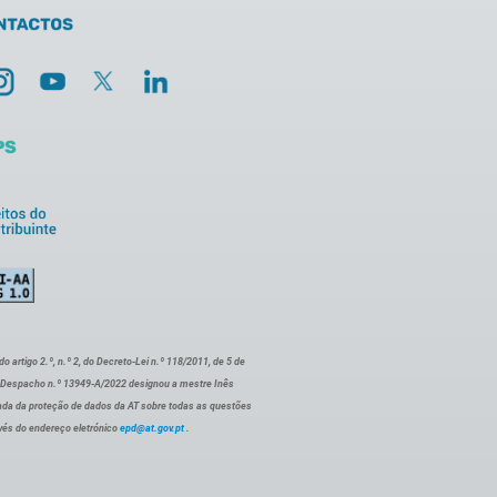
artigo 2.º, n.º 2, do Decreto-Lei n.º 118/2011, de 5 de
o Despacho n.º 13949-A/2022 designou a mestre Inês
ada da proteção de dados da AT sobre todas as questões
vés do endereço eletrónico
epd@at.gov.pt
.