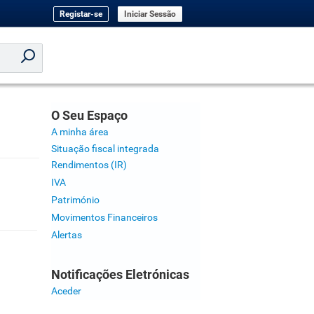
Registar-se
Iniciar Sessão
O Seu Espaço
A minha área
Situação fiscal integrada
Rendimentos (IR)
IVA
Património
Movimentos Financeiros
Alertas
Notificações Eletrónicas
Aceder