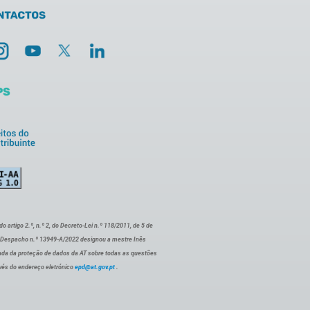
artigo 2.º, n.º 2, do Decreto-Lei n.º 118/2011, de 5 de
o Despacho n.º 13949-A/2022 designou a mestre Inês
ada da proteção de dados da AT sobre todas as questões
vés do endereço eletrónico
epd@at.gov.pt
.