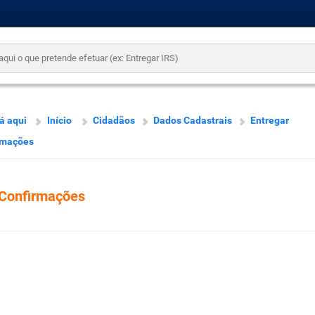
á aqui
Início
Cidadãos
Dados Cadastrais
Entregar
rmações
Confirmações