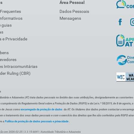
is
Área Pessoal
 Frequentes
Dados Pessoais
Informativos
Mensagens
 guias
as
 e Privacidade
 bens
Devedores
s Intracomunitárias
der Ruling (CBR)
s
ibutária e Aduaneira (AT) trata dados pessoais no âmbito das suas atribuições, designadamente as constantes do 
 cumprimento do Regulamento Geral sobre a Proteção de Dados (RGPD) e da Lei n.º 58/2019, de 8 de agosto, 
de de Jesus como
encarregada da proteção de dados
da AT. Os titulares dos dados podem contactar a encarreg
om o tratamento dos seus dados pessoais e com o exercício dos direitos que lhe são conferidos pelo RGPD atra
re a
Política de proteção de dados pessoais e privacidade
.
ção em 2026-02-25 | 3.3.15-6041 | Autoridade Tributária e Aduaneira