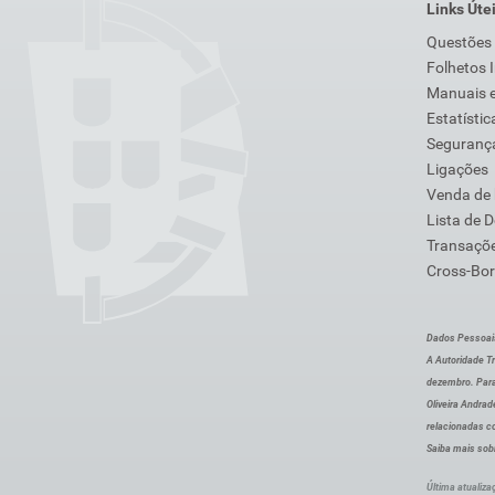
Links Úte
Questões
Folhetos 
Manuais e
Estatístic
Segurança
Ligações
Venda de
Lista de 
Transaçõe
Cross-Bor
Dados Pessoai
A Autoridade Tr
dezembro. Para
Oliveira Andra
relacionadas c
Saiba mais sob
Última atualiza