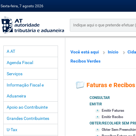
Sexta-feira, 7 agosto 2026
A AT
Você está aqui
Início
Cid
Recibos Verdes
Agenda Fiscal
Serviços
Faturas e Recibos
Informação Fiscal e
Aduaneira
CONSULTAR
EMITIR
Apoio ao Contribuinte
Emitir Faturas
Emitir Recibo
Grandes Contribuintes
OBTER/RECOLHER SEM PR
U-Tax
Obter Sem Preenchi