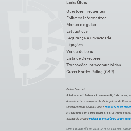
Links Úteis
Questões Frequentes
Folhetos Informativos
Manuais e guias
Estatísticas
Segurança e Privacidade
Ligações
Venda de bens
Lista de Devedores
Transações Intracomunitárias
Cross-Border Ruling (CBR)
Dados Pessoais
A Autoridade Tributária e Aduaneira (AT) trata dados p
dezembro. Para cumprimento do Regulamento Geral sob
Oliveira Andrade de Jesus como
encarregada da prote
relacionadas com o tratamento dos seus dados pessoai
Saiba mais sobre a
Política de proteção de dados pess
Última atualização em 2026-02-25 | 3.3.15-6041 | Autor