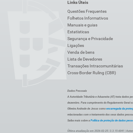
Links Úteis
Questões Frequentes
Folhetos Informativos
Manuais e guias
Estatísticas
Segurança e Privacidade
Ligações
Venda de bens
Lista de Devedores
Transações Intracomunitárias
Cross-Border Ruling (CBR)
Dados Pessoais
A Autoridade Tributária e Aduaneira (AT) trata dados p
dezembro. Para cumprimento do Regulamento Geral sob
Oliveira Andrade de Jesus como
encarregada da prote
relacionadas com o tratamento dos seus dados pessoai
Saiba mais sobre a
Política de proteção de dados pess
Última atualização em 2026-02-25 | 3.3.15-6041 | Autor