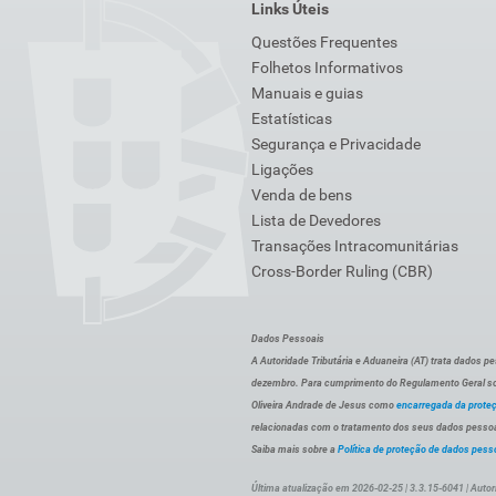
Links Úteis
Questões Frequentes
Folhetos Informativos
Manuais e guias
Estatísticas
Segurança e Privacidade
Ligações
Venda de bens
Lista de Devedores
Transações Intracomunitárias
Cross-Border Ruling (CBR)
Dados Pessoais
A Autoridade Tributária e Aduaneira (AT) trata dados p
dezembro. Para cumprimento do Regulamento Geral sob
Oliveira Andrade de Jesus como
encarregada da prote
relacionadas com o tratamento dos seus dados pessoai
Saiba mais sobre a
Política de proteção de dados pess
Última atualização em 2026-02-25 | 3.3.15-6041 | Autor