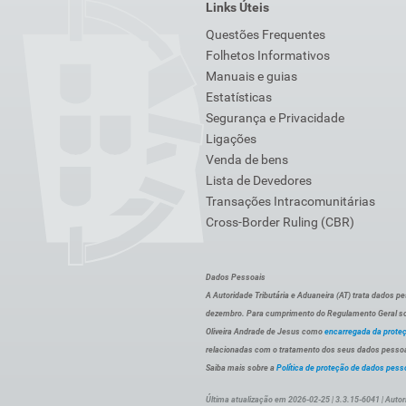
Links Úteis
Questões Frequentes
Folhetos Informativos
Manuais e guias
Estatísticas
Segurança e Privacidade
Ligações
Venda de bens
Lista de Devedores
Transações Intracomunitárias
Cross-Border Ruling (CBR)
Dados Pessoais
A Autoridade Tributária e Aduaneira (AT) trata dados p
dezembro. Para cumprimento do Regulamento Geral sob
Oliveira Andrade de Jesus como
encarregada da prote
relacionadas com o tratamento dos seus dados pessoai
Saiba mais sobre a
Política de proteção de dados pess
Última atualização em 2026-02-25 | 3.3.15-6041 | Autor