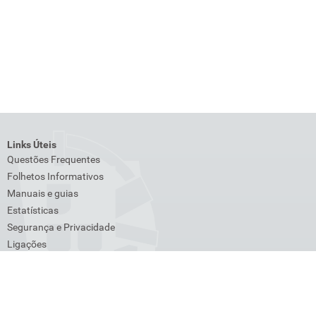
Links Úteis
Questões Frequentes
Folhetos Informativos
Manuais e guias
Estatísticas
Segurança e Privacidade
Ligações
Venda de bens
Lista de Devedores
Transações Intracomunitárias
Cross-Border Ruling (CBR)