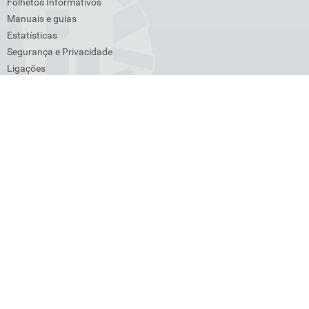
Folhetos Informativos
Manuais e guias
Estatísticas
Segurança e Privacidade
Ligações
Venda de bens
Lista de Devedores
Transações Intracomunitárias
Cross-Border Ruling (CBR)